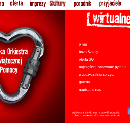
o nas
baza Szkoły
oferta SG
najczęściej zadawane pytania
wypożyczalnia sprzętu
galeria
napisali o nas
wybierasz się do nas, sprawdź pogodę:
zobacz:
kamerę
i
aktualną temperaturę